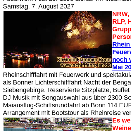
Samstag, 7. August 2027
NRW, 
RLP, 
Grupp
Perso
Rhein
Feuerw
noch v
Mai 2
Rheinschifffahrt mit Feuerwerk und spektak
als Bonner Lichterschifffahrt Nacht der Beng
Siebengebirge. Reservierte Sitzplätze, Buffe
DJ-Musik mit Songauswahl aus über 2300 So
Maiausflug-Schiffsrundfahrt ab Bonn 114 EUR
Arrangement mit Bootstour als Rheinreise ve
Es we
Weine