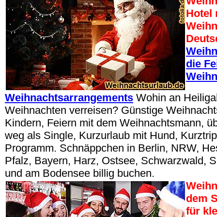
Weihn
Hotel
Weihn
Deuts
Weihn
die Fe
Weihn
Weihnachtsarrangements
Wohin an Heilig
Weihnachten verreisen? Günstige Weihnachts
Kindern, Feiern mit dem Weihnachtsmann, ü
weg als Single, Kurzurlaub mit Hund, Kurztri
Programm. Schnäppchen in Berlin, NRW, Hes
Pfalz, Bayern, Harz, Ostsee, Schwarzwald, 
und am Bodensee billig buchen.
Weihn
dem S
für kl