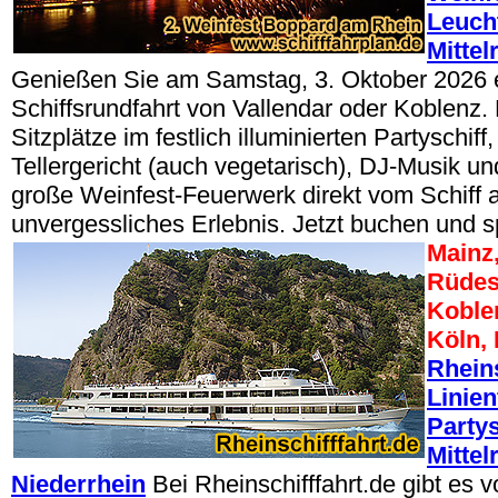
Leuch
Mittel
Genießen Sie am Samstag, 3. Oktober 2026 
Schiffsrundfahrt von Vallendar oder Koblenz.
Sitzplätze im festlich illuminierten Partyschif
Tellergericht (auch vegetarisch), DJ-Musik u
große Weinfest-Feuerwerk direkt vom Schiff a
unvergessliches Erlebnis. Jetzt buchen und s
Mainz
Rüdes
Koble
Köln,
Rheins
Linien
Partys
Mittel
Niederrhein
Bei Rheinschifffahrt.de gibt es 