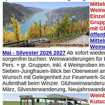
Mittel
Weinw
Einze
Grupp
mit G
öffen
Mittel
Wein
Mai - Silvester 2026 2027
Ab sofort wiede
sorgenfrei buchen: Weinwanderungen für 
Pers. + gr. Gruppen, inkl. 4 Weinproben 
Sieben-Jungfrauen-Blick bei Oberwesel a
Wunsch mit Gelegenheit zur Feuerwerk-Sch
Aufenthalt beim Winzer. Glühweinwanderu
März, Silvesterwanderung, Neujahrswand
Weinb
Kutsc