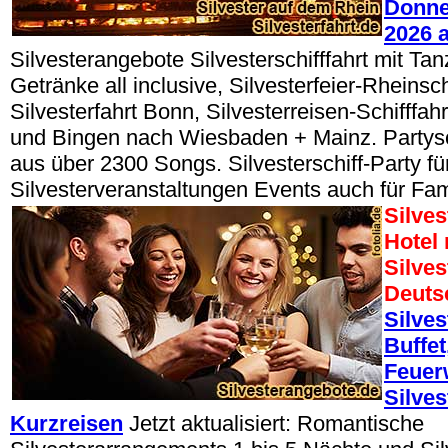
Donner
2026 
Silvesterangebote Silvesterschifffahrt mit Tan
Getränke all inclusive, Silvesterfeier-Rheinsch
Silvesterfahrt Bonn, Silvesterreisen-Schifffa
und Bingen nach Wiesbaden + Mainz. Partys
aus über 2300 Songs. Silvesterschiff-Party fü
Silvesterveranstaltungen Events auch für Fam
Silves
Hotel
Silves
Deuts
Silves
Buffet
Feuer
Silves
Kurzreisen
Jetzt aktualisiert: Romantische