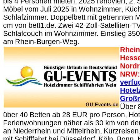
bis 4 Personen mieten: 2025 renoviert, 2. 
Möbel vom Juli 2025 in Wohnzimmer, Küc
Schlafzimmer. Doppelbett mit getrennten M
cm von bett1.de. Zwei 42-Zoll-Satelliten-T
Schlafcouch im Wohnzimmer. Einstieg 3
am Rhein-Burgen-Weg.
Rhein
Hesse
Nordr
NRW:
verfü
Hotel
Großr
Über 
über 40 Betten ab 28 EUR pro Person, Ho
Ferienwohnungen näher als 30 km von den
an Niederrhein und Mittelrhein, Kurzreise
mit Schifffahrt bei Düsseldorf, Köln, Bonn,