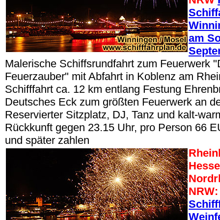
Schiff
Winni
am So
Septe
Malerische Schiffsrundfahrt zum Feuerwerk "
Feuerzauber" mit Abfahrt in Koblenz am Rhei
Schifffahrt ca. 12 km entlang Festung Ehrenbr
Deutsches Eck zum größten Feuerwerk an de
Reservierter Sitzplatz, DJ, Tanz und kalt-war
Rückkunft gegen 23.15 Uhr, pro Person 66 E
und später zahlen
Rheinl
Hesse
Nordr
NRW:
Schiff
Weinf