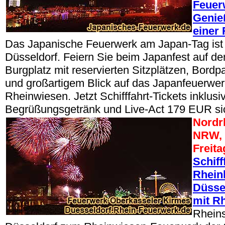
Feuer
Genie
einer 
Das Japanische Feuerwerk am Japan-Tag ist 
Düsseldorf. Feiern Sie beim Japanfest auf de
Burgplatz mit reservierten Sitzplätzen, Bordp
und großartigem Blick auf das Japanfeuerwer
Rheinwiesen. Jetzt Schifffahrt-Tickets inklu
Begrüßungsgetränk und Live-Act 179 EUR si
Nordr
NRW, 
Freita
Schiff
Rhein
Düsse
mit R
Rheins