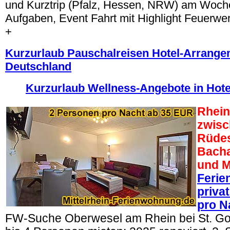
und Kurztrip (Pfalz, Hessen, NRW) am Woch
Aufgaben, Event Fahrt mit Highlight Feuerw
+
Kurzurlaub Pauschalreisen Hotel-Arrange
Deutschland
Kurzurlaub Wellness-Angebote in Hote
Rhein 
zwisc
Rüde
Bacha
und M
Feri
priva
pro N
FW-Suche Oberwesel am Rhein bei St. G