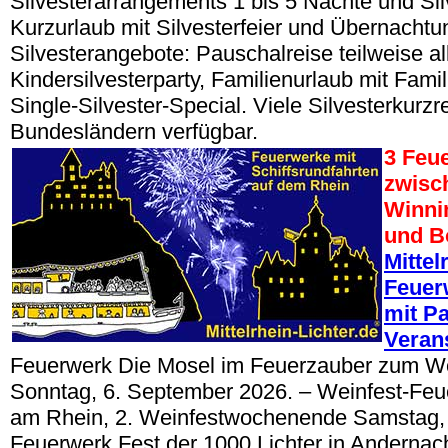
Silvesterarrangements 1 bis 5 Nächte und Silv
Kurzurlaub mit Silvesterfeier und Übernachtu
Silvesterangebote: Pauschalreise teilweise all
Kindersilvesterparty, Familienurlaub mit Famil
Single-Silvester-Special. Viele Silvesterkurzre
Bundesländern verfügbar.
3 Feu
zwisc
Winni
und B
Mittel
Feuer
mit Pa
Veran
Feuerwerk Die Mosel im Feuerzauber zum W
Sonntag, 6. September 2026. – Weinfest-Feu
am Rhein, 2. Weinfestwochenende Samstag, 
Feuerwerk Fest der 1000 Lichter in Anderna