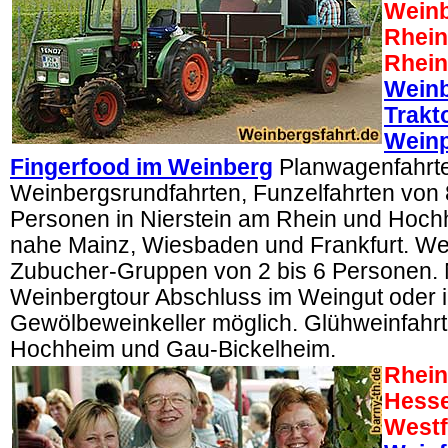
Weinb
Rhein
Rhein
Weinb
Trakt
Wein
Fingerfood im Weinberg
Planwagenfahrt
Weinbergsrundfahrten, Funzelfahrten von 
Personen in Nierstein am Rhein und Hoc
nahe Mainz, Wiesbaden und Frankfurt. We
Zubucher-Gruppen von 2 bis 6 Personen.
Weinbergtour Abschluss im Weingut oder 
Gewölbeweinkeller möglich. Glühweinfahrt
Hochheim und Gau-Bickelheim.
Rhein
Hesse
Westf