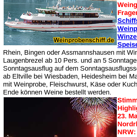
Weing
Frage
Schif
Weinp
Winze
Speis
Rhein, Bingen oder Assmannshausen mit Win
Laugenbrezel ab 10 Pers. und an 5 Sonntag
Sonntagsausflug auf dem Sonntagsausflugssc
ab Eltville bei Wiesbaden, Heidesheim bei M
mit Weinprobe, Fleischwurst, Käse oder Kuc
Ende können Weine bestellt werden.
Stimm
Highli
23. Ma
Nordr
NRW: