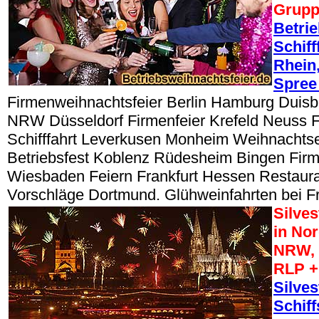
Grup
Betri
Schiff
Rhein,
Spree
Firmenweihnachtsfeier Berlin Hamburg Duisbu
NRW Düsseldorf Firmenfeier Krefeld Neuss 
Schifffahrt Leverkusen Monheim Weihnacht
Betriebsfest Koblenz Rüdesheim Bingen Fir
Wiesbaden Feiern Frankfurt Hessen Restaur
Vorschläge Dortmund. Glühweinfahrten bei Fr
Silve
in No
NRW, 
RLP +
Silves
Schiff