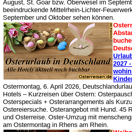
August, St. Goar bzw. Oberwesel im Septem
beeindruckende Mittelrhein-Lichter-Feuerwer
September und Oktober sehen können.
Oster
Absta
buche
Deuts
Urlau
2027 -
wohin 
Kinde
Ostermontag, 6. April 2026, Deutschlandurla
Hotels – Kurzreisen über Ostern: Osterpausc
Osterspecials + Osterarrangements als Kurzu
Ostereiersuche. Osterangebot mit Hund. 45 
und Osterreise. Oster-Umzug mit menschen
am Ostermontag in Rhens am Rhein.