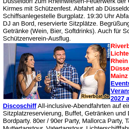
Düsseldorf zum Rheinwiesen-Feuerwerk der 
Kirmes mit Schützenfest. Abfahrt ab Düsseldo
Schiffsanlegestelle Burgplatz. 19:30 Uhr Abfa
DJ an Bord, reservierte Sitzplätze. Begrüßun
Getränke (Wein, Bier, Softdrinks). Auch für 
Schützenverein-Ausflug.
River
Lichte
Rhein 
Düsse
Mainz
Event
Veran
2027 
Discoschiff
All-inclusive-Abendfahrten auf ei
Sitzplatzreservierung, Buffet, Getränken und
Bordparty. 80er / 90er Party, Mallorca Party, 
Muttertagstour, Vatertagstour, Lichterschifffa